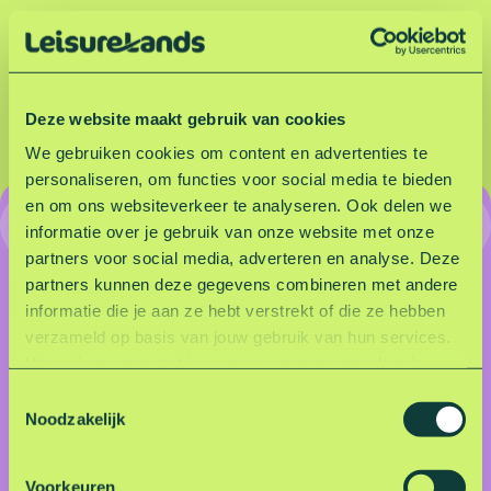
e
n
n
:
a
a
a
a
Deze website maakt gebruik van cookies
r
r
We gebruiken cookies om content en advertenties te
personaliseren, om functies voor social media te bieden
d
p
en om ons websiteverkeer te analyseren. Ook delen we
Onbeperkt parkeren voor
informatie over je gebruik van onze website met onze
e
a
een vast bedrag
partners voor social media, adverteren en analyse. Deze
v
g
partners kunnen deze gegevens combineren met andere
informatie die je aan ze hebt verstrekt of die ze hebben
Onbeperkt voordelig parkeren én extra kortingen
o
i
verzameld op basis van jouw gebruik van hun services.
bij zestien recreatiegebieden.
Hoe wij omgaan met jouw persoonsgegevens kun je
r
n
lezen in onze privacyverklaring.
Lees hier onze
Voordelig parkeertarief
T
privacyverklaring
.
i
a
Noodzakelijk
o
Te gebruiken op zestien recreatiegebieden
e
g
Korting met Vriendendeals of Dogloversdeals
s
Voorkeuren