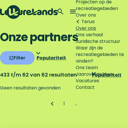
Projecten op de
recreatiegebieden
Z
Over ons
o
M
Terug
G
e
e
Over ons
a
k
n
Onze partners
Ons verhaal
n
e
u
Juridische structuur
a
n
Waar zijn de
a
W
S
recreatiegebieden te
r
Filter
o
vinden?
d
a
r
Ons team
e
t
t
Jaaroverzichten
S
433 t/m 62 van 62 resultaten
h
e
Vacatures
o
z
o
e
Contact
r
m
Geen resultaten gevonden
o
r
t
e
e
o
e
p
1
…
p
e
a
G
G
k
:
r
g
j
o
e
a
a
p