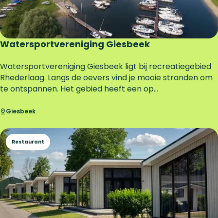
h
a
v
e
Watersportvereniging Giesbeek
n
E
W
Watersportvereniging Giesbeek ligt bij recreatiegebied
l
a
Rhederlaag. Langs de oevers vind je mooie stranden om
d
t
te ontspannen. Het gebied heeft een op...
o
e
r
r
Giesbeek
a
s
d
p
Restaurant
o
o
r
t
v
e
r
e