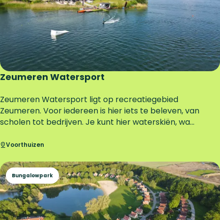
Zeumeren Watersport
Z
Zeumeren Watersport ligt op recreatiegebied
e
Zeumeren. Voor iedereen is hier iets te beleven, van
u
scholen tot bedrijven. Je kunt hier waterskiën, wa...
m
e
Voorthuizen
r
e
Bungalowpark
n
W
a
t