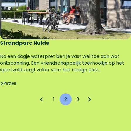
k
i
b
a
a
n
e
Strandparc Nulde
n
B
S
Na een dagje waterpret ben je vast wel toe aan wat
e
t
ontspanning. Een vriendschappelijk toernooitje op het
a
r
sportveld zorgt zeker voor het nodige plez...
c
a
h
n
Putten
c
d
l
p
1
2
3
u
a
G
G
H
G
G
b
r
S
c
a
a
u
a
a
t
N
n
n
i
n
n
r
u