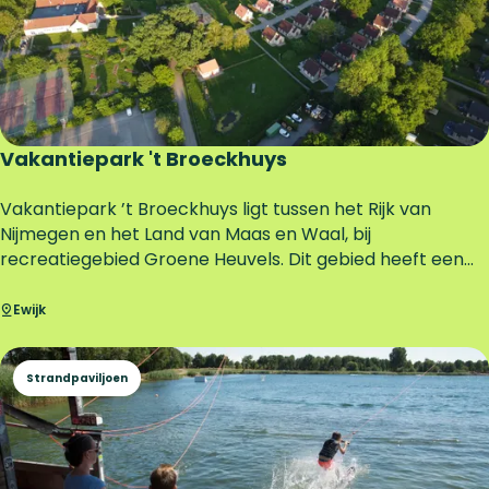
e
r
s
p
o
r
t
Vakantiepark 't Broeckhuys
V
Vakantiepark ’t Broeckhuys ligt tussen het Rijk van
a
Nijmegen en het Land van Maas en Waal, bij
k
recreatiegebied Groene Heuvels. Dit gebied heeft een...
a
n
Ewijk
t
i
Strandpaviljoen
e
p
a
r
k