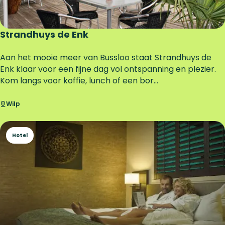
V
e
e
Strandhuys de Enk
r
s
S
Aan het mooie meer van Bussloo staat Strandhuys de
t
t
Enk klaar voor een fijne dag vol ontspanning en plezier.
a
r
Kom langs voor koffie, lunch of een bor...
l
a
n
Wilp
d
h
Hotel
u
y
s
d
e
E
n
k