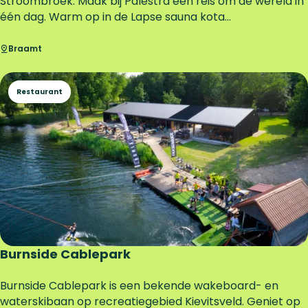
e
a
Stroombroek. Maak bij Palestra een reis om de wereld in
u
l
één dag. Warm op in de Lapse sauna kota...
m
e
e
s
Braamt
r
t
e
r
Restaurant
n
a
B
e
a
u
t
y
&
W
e
l
Burnside Cablepark
l
n
B
Burnside Cablepark is een bekende wakeboard- en
e
u
waterskibaan op recreatiegebied Kievitsveld. Geniet op