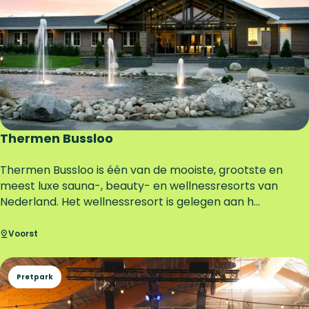
R
u
t
g
e
r
s
Thermen Bussloo
T
Thermen Bussloo is één van de mooiste, grootste en
h
meest luxe sauna-, beauty- en wellnessresorts van
e
Nederland. Het wellnessresort is gelegen aan h...
r
m
Voorst
e
n
Pretpark
B
u