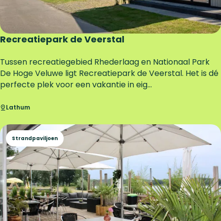
n
i
g
i
Recreatiepark de Veerstal
n
g
R
Tussen recreatiegebied Rhederlaag en Nationaal Park
G
e
De Hoge Veluwe ligt Recreatiepark de Veerstal. Het is dé
i
c
perfecte plek voor een vakantie in eig...
e
r
s
e
Lathum
b
a
e
t
Strandpaviljoen
e
i
k
e
p
a
r
k
d
e