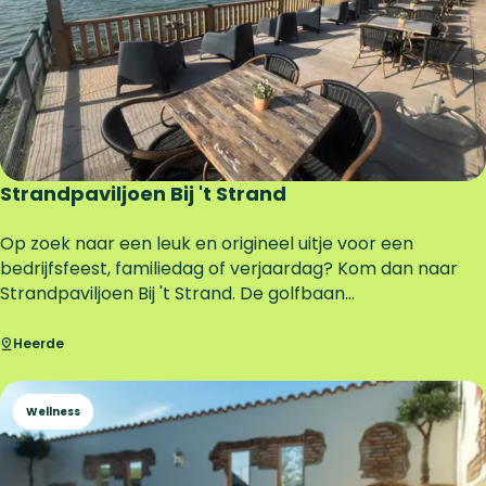
d
Z
e
u
m
e
r
e
Strandpaviljoen Bij 't Strand
n
S
Op zoek naar een leuk en origineel uitje voor een
t
bedrijfsfeest, familiedag of verjaardag? Kom dan naar
r
Strandpaviljoen Bij 't Strand. De golfbaan...
a
n
Heerde
d
p
Wellness
a
v
i