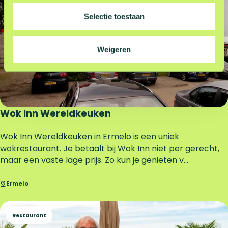
c
r
t
Selectie toestaan
o
i
o
e
m
Weigeren
b
r
o
e
k
Wok Inn Wereldkeuken
W
Wok Inn Wereldkeuken in Ermelo is een uniek
o
wokrestaurant. Je betaalt bij Wok Inn niet per gerecht,
k
maar een vaste lage prijs. Zo kun je genieten v...
I
n
Ermelo
n
W
Restaurant
e