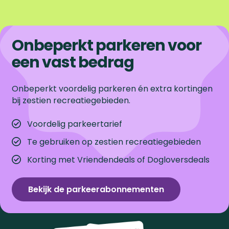
o
l
a
a
d
a
a
o
d
m
e
a
a
i
a
a
Onbeperkt parkeren voor
b
r
een vast bedrag
r
r
g
r
r
o
d
p
e
p
d
e
Onbeperkt voordelig parkeren én extra kortingen
k
bij zestien recreatiegebieden.
e
a
p
a
e
v
g
a
g
v
Voordelig parkeertarief
Te gebruiken op zestien recreatiegebieden
o
i
g
i
o
Korting met Vriendendeals of Dogloversdeals
r
n
i
n
l
i
a
n
a
g
Bekijk de parkeerabonnementen
g
a
e
e
n