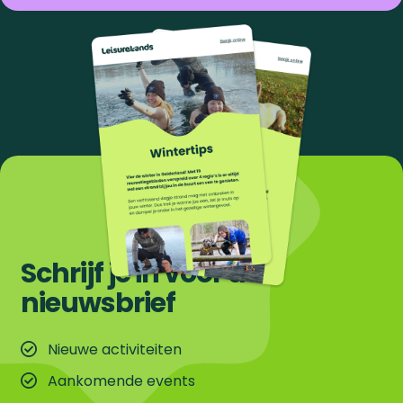
Schrijf je in voor de
nieuwsbrief
Nieuwe activiteiten
Aankomende events