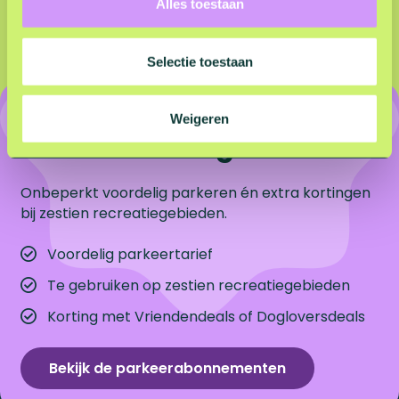
Alles toestaan
e
c
t
Selectie toestaan
i
e
Onbeperkt parkeren voor
Weigeren
een vast bedrag
Onbeperkt voordelig parkeren én extra kortingen
bij zestien recreatiegebieden.
Voordelig parkeertarief
Te gebruiken op zestien recreatiegebieden
Korting met Vriendendeals of Dogloversdeals
Bekijk de parkeerabonnementen