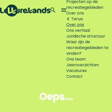
Projecten op de
recreatiegebieden
Z
Over ons
o
M
Terug
G
e
e
Over ons
a
k
n
Ons verhaal
n
e
u
Juridische structuur
a
n
Waar zijn de
a
recreatiegebieden te
r
vinden?
d
Ons team
e
Jaaroverzichten
h
Vacatures
o
Contact
m
e
p
Oeps...
a
g
e