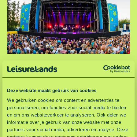
v
e
n
e
m
e
n
t
e
Evenementen
n
Deze website maakt gebruik van cookies
We gebruiken cookies om content en advertenties te
personaliseren, om functies voor social media te bieden
en om ons websiteverkeer te analyseren. Ook delen we
informatie over je gebruik van onze website met onze
partners voor social media, adverteren en analyse. Deze
partners kunnen deze gegevens combineren met andere