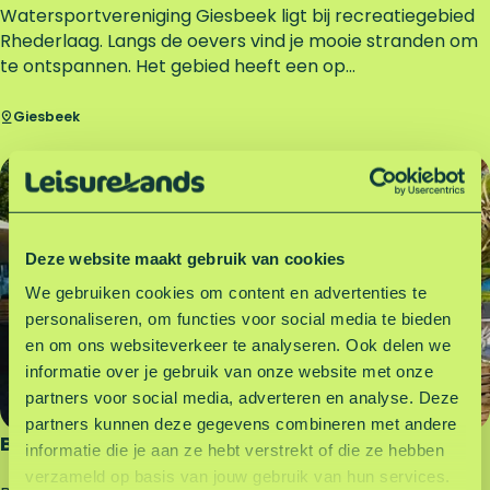
e
W
Watersportvereniging Giesbeek ligt bij recreatiegebied
k
a
Rhederlaag. Langs de oevers vind je mooie stranden om
t
te ontspannen. Het gebied heeft een op...
e
r
Giesbeek
s
p
Restaurant
o
r
t
Deze website maakt gebruik van cookies
v
e
We gebruiken cookies om content en advertenties te
r
personaliseren, om functies voor social media te bieden
e
en om ons websiteverkeer te analyseren. Ook delen we
n
informatie over je gebruik van onze website met onze
i
partners voor social media, adverteren en analyse. Deze
g
partners kunnen deze gegevens combineren met andere
i
Brodazz Beach
informatie die je aan ze hebt verstrekt of die ze hebben
n
verzameld op basis van jouw gebruik van hun services.