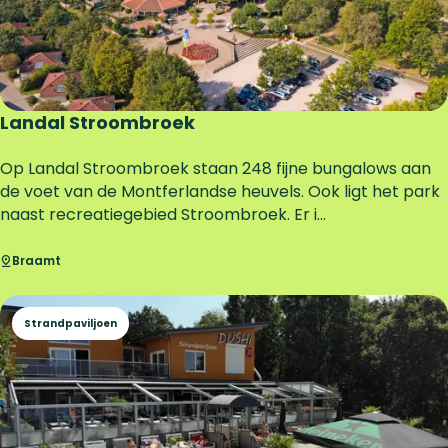
e
p
a
r
k
Landal Stroombroek
L
Op Landal Stroombroek staan 248 fijne bungalows aan
a
de voet van de Montferlandse heuvels. Ook ligt het park
n
naast recreatiegebied Stroombroek. Er i...
d
a
Braamt
l
S
Strandpaviljoen
t
r
o
o
m
b