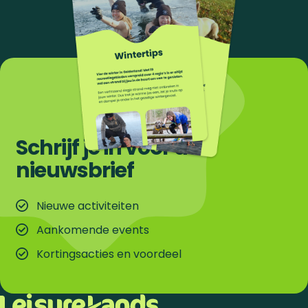
e
p
a
g
i
Schrijf je in voor de
n
nieuwsbrief
a
Nieuwe activiteiten
Aankomende events
Kortingsacties en voordeel