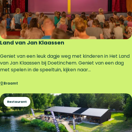
l
u
w
e
Land van Jan Klaassen
L
Geniet van een leuk dagje weg met kinderen in Het Land
a
van Jan Klaassen bij Doetinchem. Geniet van een dag
n
met spelen in de speeltuin, kijken naar...
d
v
Braamt
a
n
Restaurant
J
a
n
K
l