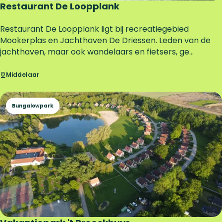
e
Restaurant De Loopplank
R
Restaurant De Loopplank ligt bij recreatiegebied
e
Mookerplas en Jachthaven De Driessen. Leden van de
s
jachthaven, maar ook wandelaars en fietsers, ge...
t
a
Middelaar
u
r
Bungalowpark
a
n
t
D
e
L
o
o
p
p