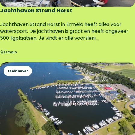
Jachthaven Strand Horst
J
Jachthaven Strand Horst in Ermelo heeft alles voor
a
watersport. De jachthaven is groot en heeft ongeveer
c
500 ligplaatsen. Je vindt er alle voorzieni...
h
t
Ermelo
h
a
Jachthaven
v
e
n
S
t
r
a
n
d
H