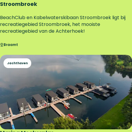
c
Stroombroek
k
h
K
BeachClub en Kabelwaterskibaan Stroombroek ligt bij
u
a
recreatiegebied Stroombroek, het mooiste
y
b
recreatiegebied van de Achterhoek!
s
e
l
Braamt
w
a
Jachthaven
t
e
r
s
k
i
b
a
a
n