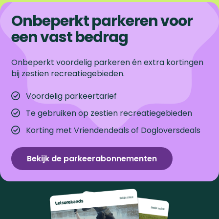
u
i
a
a
a
Onbeperkt parkeren voor
k
e
een vast bedrag
g
r
r
r
n
e
p
p
d
Onbeperkt voordelig parkeren én extra kortingen
bij zestien recreatiegebieden.
p
a
a
e
a
g
g
v
Voordelig parkeertarief
Te gebruiken op zestien recreatiegebieden
g
i
i
o
Korting met Vriendendeals of Dogloversdeals
i
n
n
l
n
a
a
g
Bekijk de parkeerabonnementen
a
e
n
d