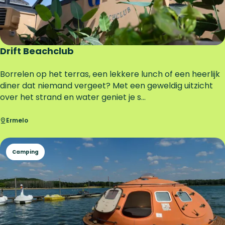
o
u
s
e
Drift Beachclub
D
Borrelen op het terras, een lekkere lunch of een heerlijk
r
diner dat niemand vergeet? Met een geweldig uitzicht
i
over het strand en water geniet je s...
f
t
Ermelo
B
e
Camping
a
c
h
c
l
u
b