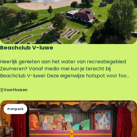
c
h
t
h
a
v
e
Beachclub V-luwe
n
D
B
Heerlijk genieten aan het water van recreatiegebied
e
e
Zeumeren? Vanaf medio mei kun je terecht bij
M
a
Beachclub V-luwe! Deze eigenwijze hotspot voor foo...
a
c
r
h
Voorthuizen
s
c
l
Pretpark
u
b
V
-