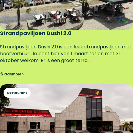
r
o
e
k
Strandpaviljoen Dushi 2.0
S
Strandpaviljoen Dushi 2.0 is een leuk strandpaviljoen met
t
bootverhuur. Je bent hier van 1 maart tot en met 31
r
oktober welkom. Er is een groot terra...
a
n
Plasmolen
d
p
Restaurant
a
v
i
l
j
o