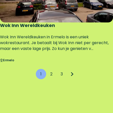
e
n
D
u
s
Wok Inn Wereldkeuken
h
i
W
Wok Inn Wereldkeuken in Ermelo is een uniek
2
o
wokrestaurant. Je betaalt bij Wok Inn niet per gerecht,
.
k
maar een vaste lage prijs. Zo kun je genieten v...
0
I
n
Ermelo
n
W
1
2
3
e
H
G
G
G
r
e
u
a
a
a
l
i
n
n
n
d
k
d
a
a
a
e