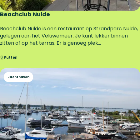
h
u
Beachclub Nulde
i
s
B
Beachclub Nulde is een restaurant op Strandparc Nulde,
e
gelegen aan het Veluwemeer. Je kunt lekker binnen
a
zitten of op het terras. Er is genoeg plek...
c
h
Putten
c
l
Jachthaven
u
b
N
u
l
d
e