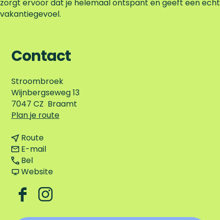
zorgt ervoor dat je helemaal ontspant en geeft een echt
vakantiegevoel.
Contact
Stroombroek
Wijnbergseweg 13
7047 CZ
Braamt
n
Plan je route
a
n
a
Route
a
n
r
E-mail
K
a
a
K
Bel
a
r
a
v
a
Website
b
K
r
a
b
e
a
K
n
e
F
I
l
b
a
K
l
a
n
w
e
b
a
w