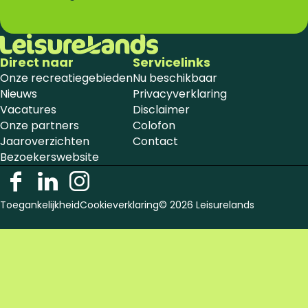
Direct naar
Servicelinks
Onze recreatiegebieden
Nu beschikbaar
Nieuws
Privacyverklaring
Vacatures
Disclaimer
Onze partners
Colofon
Jaaroverzichten
Contact
Bezoekerswebsite
F
L
I
a
i
n
Toegankelijkheid
Cookieverklaring
© 2026 Leisurelands
c
n
s
e
k
t
b
e
a
o
d
g
o
i
r
k
n
a