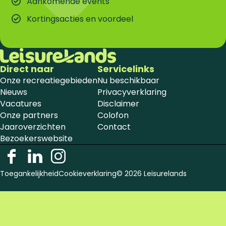
Aankomende events
Kortingsacties en voordeel
Direct naar
Servicelinks
Onze recreatiegebieden
Nu beschikbaar
Nieuws
Privacyverklaring
Vacatures
Disclaimer
Onze partners
Colofon
Jaaroverzichten
Contact
Bezoekerswebsite
F
L
I
a
i
n
Toegankelijkheid
Cookieverklaring
© 2026 Leisurelands
c
n
s
e
k
t
b
e
a
o
d
g