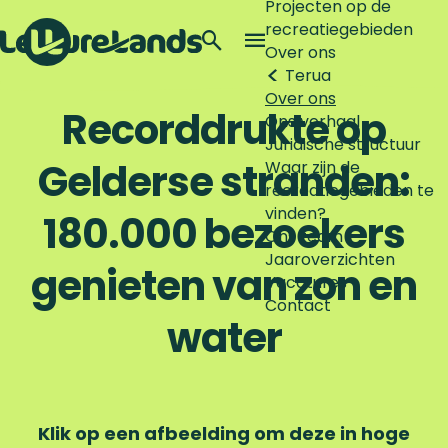
Projecten op de
recreatiegebieden
Z
Over ons
o
M
Terug
G
e
e
Over ons
a
k
n
Recorddrukte op
Ons verhaal
n
e
u
Juridische structuur
a
n
Gelderse stranden:
Waar zijn de
a
recreatiegebieden te
r
vinden?
d
180.000 bezoekers
Ons team
e
Jaaroverzichten
h
genieten van zon en
Vacatures
o
Contact
m
water
e
p
a
g
e
Klik op een afbeelding om deze in hoge