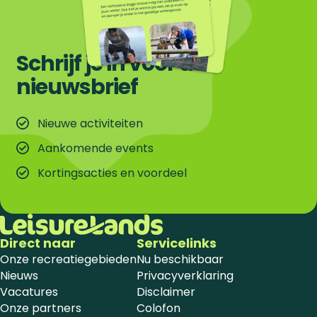
Schrijf je in voor de
nieuwsbrief
Nieuwe activiteiten
Aankomende events
Kortingsacties en voordeel
Direct naar
Servicelinks
Onze recreatiegebieden
Nu beschikbaar
Nieuws
Privacyverklaring
Vacatures
Disclaimer
Onze partners
Colofon