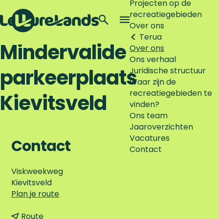
Projecten op de
recreatiegebieden
Z
Over ons
o
M
Terug
G
e
e
Mindervalide
Over ons
a
k
n
Ons verhaal
n
e
u
parkeerplaats
Juridische structuur
a
n
Waar zijn de
a
recreatiegebieden te
r
Kievitsveld
vinden?
d
Ons team
e
Jaaroverzichten
h
Vacatures
o
Contact
Contact
m
e
Viskweekweg
p
Kievitsveld
a
n
Plan je route
g
a
e
n
a
Route