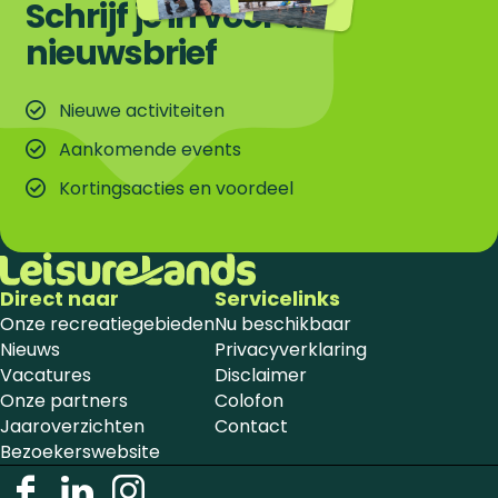
Schrijf je in voor de
nieuwsbrief
Nieuwe activiteiten
Aankomende events
Kortingsacties en voordeel
Direct naar
Servicelinks
Onze recreatiegebieden
Nu beschikbaar
Nieuws
Privacyverklaring
Vacatures
Disclaimer
Onze partners
Colofon
Jaaroverzichten
Contact
Bezoekerswebsite