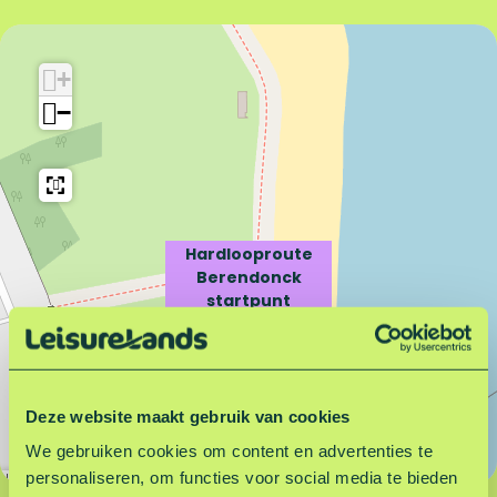
H
r
a
d
r
l
+
d
o
−
l
o
o
p
o
r
p
o
r
u
o
t
Hardlooproute
u
e
Berendonck
t
B
startpunt
e
e
B
r
e
e
r
n
Deze website maakt gebruik van cookies
e
d
n
o
We gebruiken cookies om content en advertenties te
d
n
personaliseren, om functies voor social media te bieden
Leaflet
|
©
OpenStreetMap
contributors
o
c