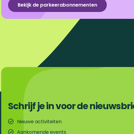
Bekijk de parkeerabonnementen
c
n
m
a
e
k
a
t
b
e
i
s
o
d
l
A
o
I
p
k
n
p
Schrijf je in voor de nieuwsbri
Nieuwe activiteiten
Aankomende events