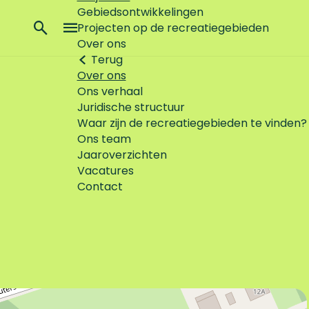
Gebiedsontwikkelingen
Z
Projecten op de recreatiegebieden
o
M
Over ons
e
e
Terug
k
n
Over ons
e
u
Ons verhaal
n
Juridische structuur
Waar zijn de recreatiegebieden te vinden?
Ons team
Jaaroverzichten
Vacatures
Contact