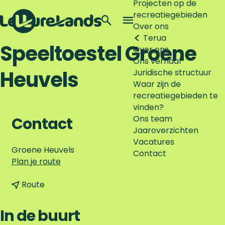
Projecten op de
recreatiegebieden
Z
Over ons
o
M
Terug
G
e
e
Speeltoestel Groene
Over ons
a
k
n
Ons verhaal
n
e
u
Heuvels
Juridische structuur
a
n
Waar zijn de
a
recreatiegebieden te
r
vinden?
d
Ons team
e
Contact
Jaaroverzichten
h
Vacatures
o
Groene Heuvels
Contact
m
n
Plan je route
e
a
p
n
a
Route
a
a
r
g
a
S
In de buurt
e
r
p