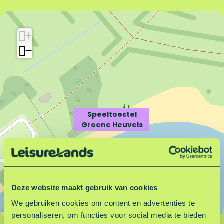
S
e
p
e
e
l
+
e
t
−
l
o
t
e
o
s
e
t
s
e
t
l
Speeltoestel
e
G
Groene Heuvels
l
r
G
o
r
e
o
n
e
e
Deze website maakt gebruik van cookies
n
H
e
e
We gebruiken cookies om content en advertenties te
H
u
personaliseren, om functies voor social media te bieden
Leaflet
|
©
OpenStreetMap
contributors
e
v