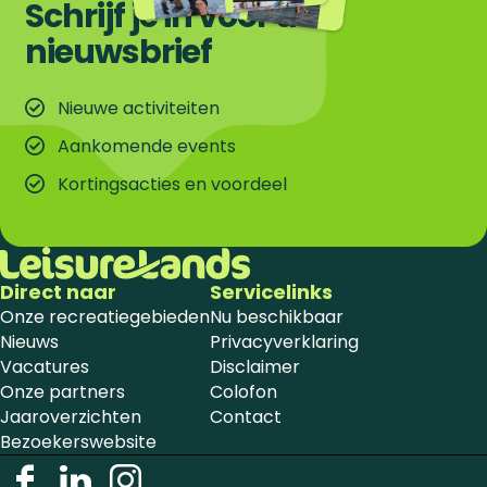
Schrijf je in voor de
nieuwsbrief
Nieuwe activiteiten
Aankomende events
Kortingsacties en voordeel
Direct naar
Servicelinks
Onze recreatiegebieden
Nu beschikbaar
Nieuws
Privacyverklaring
Vacatures
Disclaimer
Onze partners
Colofon
Jaaroverzichten
Contact
Bezoekerswebsite