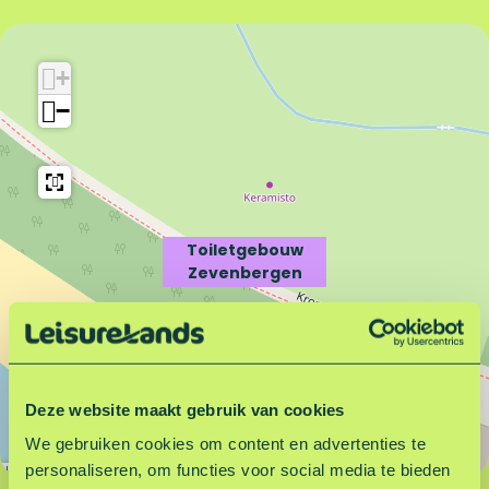
T
i
o
l
i
e
+
l
t
−
e
g
t
e
g
b
e
o
b
u
o
w
Toiletgebouw
u
Z
Zevenbergen
w
e
Z
v
e
e
v
n
e
b
Deze website maakt gebruik van cookies
n
e
b
r
We gebruiken cookies om content en advertenties te
e
g
personaliseren, om functies voor social media te bieden
Leaflet
|
©
OpenStreetMap
contributors
r
e