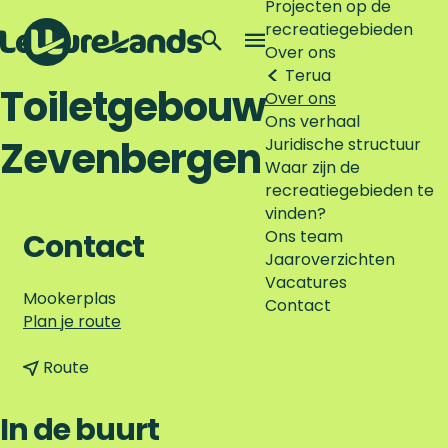
Projecten op de
recreatiegebieden
Z
Over ons
o
M
Terug
G
e
e
Toiletgebouw
Over ons
a
k
n
Ons verhaal
n
e
u
Zevenbergen
Juridische structuur
a
n
Waar zijn de
a
recreatiegebieden te
r
vinden?
d
Ons team
e
Contact
Jaaroverzichten
h
Vacatures
o
Mookerplas
Contact
m
n
Plan je route
e
a
p
n
a
Route
a
a
r
g
a
T
In de buurt
e
r
o