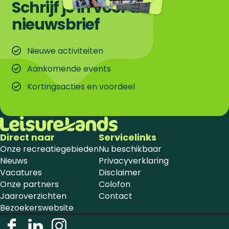
Schrijf je in voor de
nieuwsbrief
Nieuwe activiteiten
Aankomende events
Kortingsacties en voordeel
Direct naar
Servicelinks
Onze recreatiegebieden
Nu beschikbaar
Nieuws
Privacyverklaring
Vacatures
Disclaimer
Onze partners
Colofon
Jaaroverzichten
Contact
Bezoekerswebsite