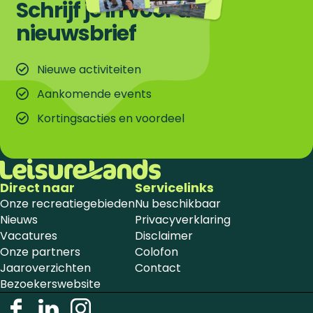
Schrijf je in voor de
nieuwsbrief
Nieuwe activiteiten
Aankomende events
Kortingsacties en voordeel
Direct naar
Servicelinks
Onze recreatiegebieden
Nu beschikbaar
Nieuws
Privacyverklaring
Vacatures
Disclaimer
Onze partners
Colofon
Jaaroverzichten
Contact
Bezoekerswebsite