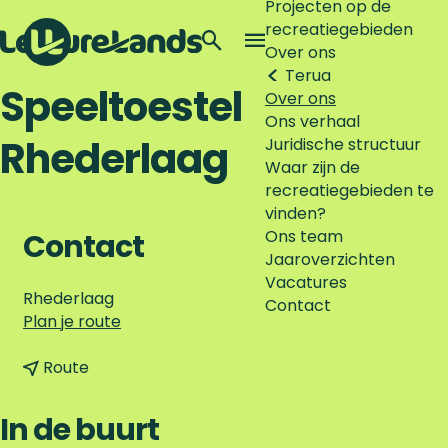
Projecten op de
recreatiegebieden
Z
Over ons
o
M
Terug
G
e
e
Speeltoestel
Over ons
a
k
n
Ons verhaal
n
e
u
Rhederlaag
Juridische structuur
a
n
Waar zijn de
a
recreatiegebieden te
r
vinden?
d
Ons team
e
Contact
Jaaroverzichten
h
Vacatures
o
Rhederlaag
Contact
m
n
Plan je route
e
a
p
n
a
Route
a
a
r
g
a
S
In de buurt
e
r
p