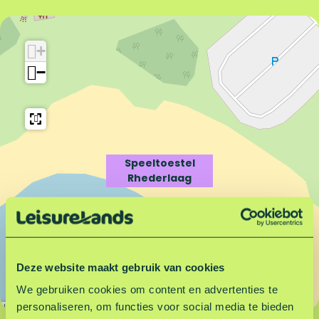
S
e
p
e
e
l
+
e
t
−
l
o
t
e
o
s
e
t
s
e
t
l
Speeltoestel
e
R
Rhederlaag
l
h
R
e
h
d
e
e
d
r
Deze website maakt gebruik van cookies
e
l
r
a
We gebruiken cookies om content en advertenties te
l
a
personaliseren, om functies voor social media te bieden
Leaflet
|
©
OpenStreetMap
contributors
a
g