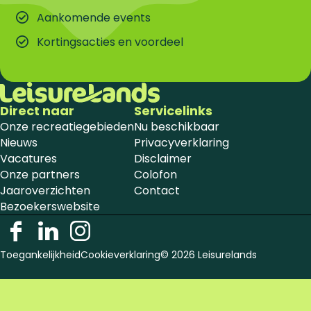
Aankomende events
Kortingsacties en voordeel
Direct naar
Servicelinks
Onze recreatiegebieden
Nu beschikbaar
Nieuws
Privacyverklaring
Vacatures
Disclaimer
Onze partners
Colofon
Jaaroverzichten
Contact
Bezoekerswebsite
F
L
I
a
i
n
Toegankelijkheid
Cookieverklaring
© 2026 Leisurelands
c
n
s
e
k
t
b
e
a