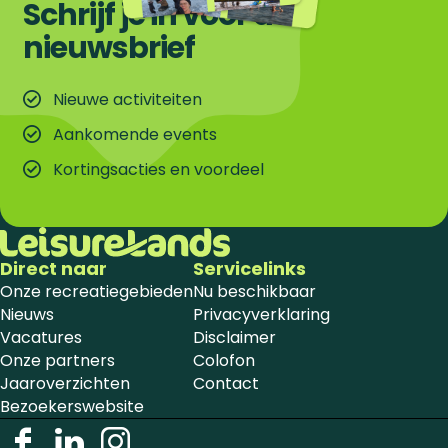
Schrijf je in voor de
nieuwsbrief
Nieuwe activiteiten
Aankomende events
Kortingsacties en voordeel
Direct naar
Servicelinks
Onze recreatiegebieden
Nu beschikbaar
Nieuws
Privacyverklaring
Vacatures
Disclaimer
Onze partners
Colofon
Jaaroverzichten
Contact
Bezoekerswebsite