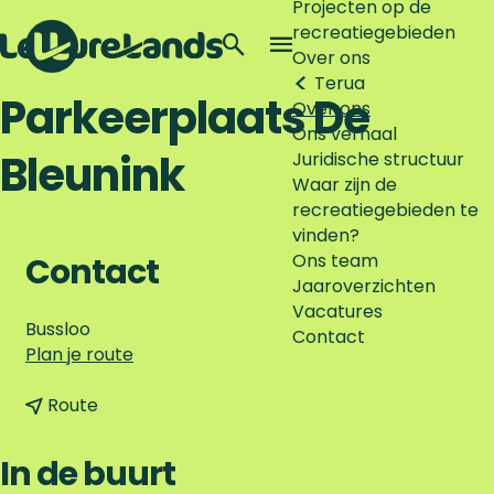
Projecten op de
recreatiegebieden
Z
Over ons
o
M
Terug
G
e
e
Parkeerplaats De
Over ons
a
k
n
Ons verhaal
n
e
u
Bleunink
Juridische structuur
a
n
Waar zijn de
a
recreatiegebieden te
r
vinden?
d
Ons team
e
Contact
Jaaroverzichten
h
Vacatures
o
Bussloo
Contact
m
n
Plan je route
e
a
p
n
a
Route
a
a
r
g
a
P
In de buurt
e
r
a