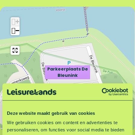
P
r
a
k
r
e
+
k
e
−
e
r
e
p
r
l
p
a
l
a
a
t
Parkeerplaats De
a
s
Bleunink
t
D
s
e
D
B
e
l
B
e
Deze website maakt gebruik van cookies
l
u
e
n
We gebruiken cookies om content en advertenties te
u
i
personaliseren, om functies voor social media te bieden
Leaflet
|
©
OpenStreetMap
contributors
n
n