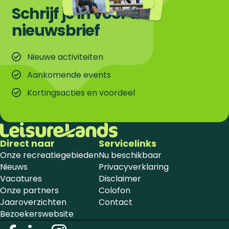
Schrijf je in voor de
nieuwsbrief
Nieuwe activiteiten
Aankomende events
Kortingsacties en voordeel
Direct naar
Servicelinks
Onze recreatiegebieden
Nu beschikbaar
Nieuws
Privacyverklaring
Vacatures
Disclaimer
Onze partners
Colofon
Jaaroverzichten
Contact
Bezoekerswebsite