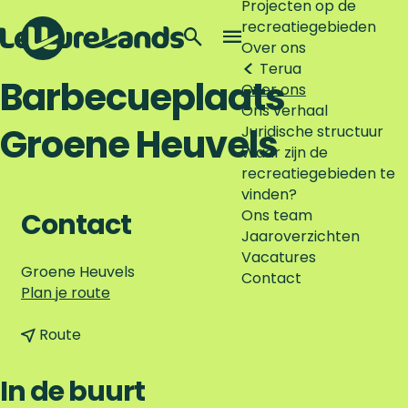
Projecten op de
recreatiegebieden
Z
Over ons
o
M
Terug
G
e
e
Barbecueplaats
Over ons
a
k
n
Ons verhaal
n
e
u
Groene Heuvels
Juridische structuur
a
n
Waar zijn de
a
recreatiegebieden te
r
vinden?
d
Ons team
e
Contact
Jaaroverzichten
h
Vacatures
o
Groene Heuvels
Contact
m
n
Plan je route
e
a
p
n
a
Route
a
a
r
g
a
B
In de buurt
e
r
a