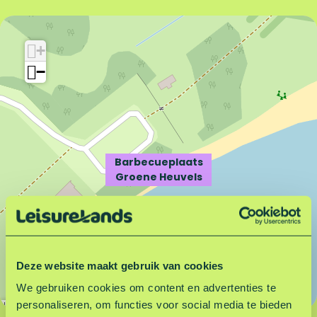
B
r
a
b
r
e
+
b
c
−
e
u
c
e
u
p
e
l
p
a
l
a
Barbecueplaats
a
t
Groene Heuvels
a
s
t
G
s
r
G
o
r
e
Deze website maakt gebruik van cookies
o
n
e
e
We gebruiken cookies om content en advertenties te
n
H
personaliseren, om functies voor social media te bieden
Leaflet
|
©
OpenStreetMap
contributors
e
e