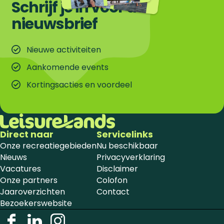
Schrijf je in voor de
nieuwsbrief
Nieuwe activiteiten
Aankomende events
Kortingsacties en voordeel
Direct naar
Servicelinks
Onze recreatiegebieden
Nu beschikbaar
Nieuws
Privacyverklaring
Vacatures
Disclaimer
Onze partners
Colofon
Jaaroverzichten
Contact
Bezoekerswebsite