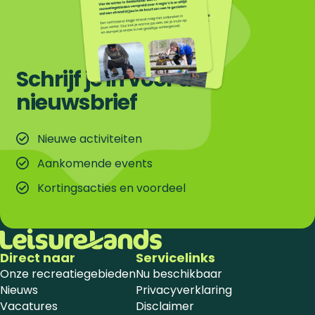
Schrijf je in voor de
nieuwsbrief
Nieuwe activiteiten
Aankomende events
Kortingsacties en voordeel
Direct naar
Servicelinks
Onze recreatiegebieden
Nu beschikbaar
Nieuws
Privacyverklaring
Vacatures
Disclaimer