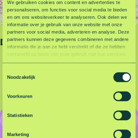
k
e
We gebruiken cookies om content en advertenties te
e
r
personaliseren, om functies voor social media te bieden
e
p
en om ons websiteverkeer te analyseren. Ook delen we
r
l
informatie over je gebruik van onze website met onze
Leaflet
|
©
OpenStreetMap
contributors
p
a
partners voor social media, adverteren en analyse. Deze
l
a
Deel deze pagina
partners kunnen deze gegevens combineren met andere
a
t
informatie die je aan ze hebt verstrekt of die ze hebben
a
s
verzameld op basis van jouw gebruik van hun services.
t
H
Hoe wij omgaan met jouw persoonsgegevens kun je
D
D
D
D
D
s
e
lezen in onze privacyverklaring.
Lees hier onze
e
e
e
e
e
T
H
e
privacyverklaring
.
e
e
e
e
e
Noodzakelijk
o
e
r
l
l
l
l
l
e
e
d
d
d
d
d
d
r
e
s
Voorkeuren
e
e
e
e
e
d
r
t
z
z
z
z
z
e
s
e
e
e
e
e
e
r
t
m
Statistieken
Onbeperkt parkeren voor
p
p
p
p
p
s
r
m
a
a
a
a
a
een vast bedrag
t
a
i
g
g
g
g
g
Marketing
r
n
n