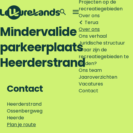
Projecten op de
recreatiegebieden
Z
Over ons
o
M
Terug
G
e
e
Mindervalide
Over ons
a
k
n
Ons verhaal
n
e
u
parkeerplaats
Juridische structuur
a
n
Waar zijn de
a
recreatiegebieden te
r
Heerderstrand
vinden?
d
Ons team
e
Jaaroverzichten
h
Vacatures
o
Contact
Contact
m
e
Heerderstrand
p
Ossenbergweg
a
Heerde
g
n
Plan je route
e
a