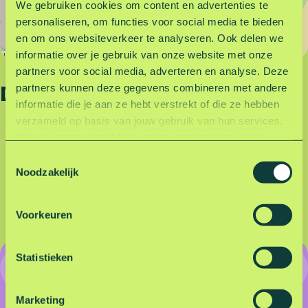
k
e
We gebruiken cookies om content en advertenties te
e
r
personaliseren, om functies voor social media te bieden
e
p
en om ons websiteverkeer te analyseren. Ook delen we
r
l
informatie over je gebruik van onze website met onze
Leaflet
|
©
OpenStreetMap
contributors
p
a
partners voor social media, adverteren en analyse. Deze
l
a
Deel deze pagina
partners kunnen deze gegevens combineren met andere
a
t
informatie die je aan ze hebt verstrekt of die ze hebben
a
s
verzameld op basis van jouw gebruik van hun services.
t
Z
Hoe wij omgaan met jouw persoonsgegevens kun je
D
D
D
D
D
s
e
lezen in onze privacyverklaring.
Lees hier onze
e
e
e
e
e
T
Z
u
privacyverklaring
.
e
e
e
e
e
Noodzakelijk
o
e
m
l
l
l
l
l
e
u
e
d
d
d
d
d
m
r
s
Voorkeuren
e
e
e
e
e
e
e
t
z
z
z
z
z
r
n
e
e
e
e
e
e
e
m
Statistieken
Onbeperkt parkeren voor
p
p
p
p
p
n
m
a
a
a
a
a
een vast bedrag
i
g
g
g
g
g
Marketing
n