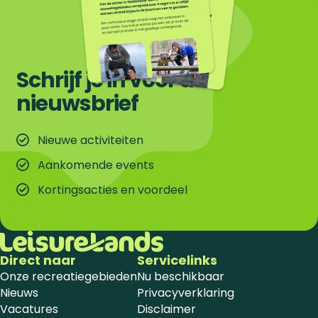
Schrijf je in voor de
nieuwsbrief
Nieuwe activiteiten
Aankomende events
Kortingsacties en voordeel
Direct naar
Servicelinks
Onze recreatiegebieden
Nu beschikbaar
Nieuws
Privacyverklaring
Vacatures
Disclaimer