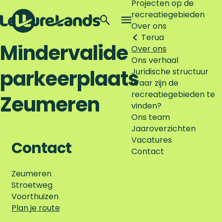
Projecten op de
recreatiegebieden
Z
Over ons
o
M
Terug
G
e
e
Mindervalide
Over ons
a
k
n
Ons verhaal
n
e
u
parkeerplaats
Juridische structuur
a
n
Waar zijn de
a
recreatiegebieden te
r
Zeumeren
vinden?
d
Ons team
e
Jaaroverzichten
h
Vacatures
o
Contact
Contact
m
e
Zeumeren
p
Stroetweg
a
Voorthuizen
g
n
Plan je route
e
a