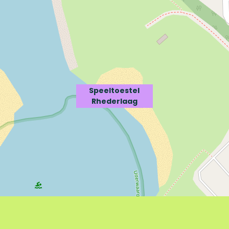
Speeltoestel
Rhederlaag