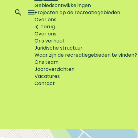
Gebiedsontwikkelingen
Z
Projecten op de recreatiegebieden
o
M
Over ons
e
e
Terug
k
n
Over ons
e
u
Ons verhaal
n
Juridische structuur
Waar zijn de recreatiegebieden te vinden?
Ons team
Jaaroverzichten
Vacatures
Contact