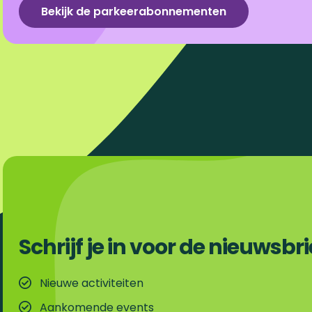
Bekijk de parkeerabonnementen
c
n
m
a
e
k
a
t
b
e
i
s
o
d
l
A
o
I
p
k
n
p
Schrijf je in voor de nieuwsbri
Nieuwe activiteiten
Aankomende events