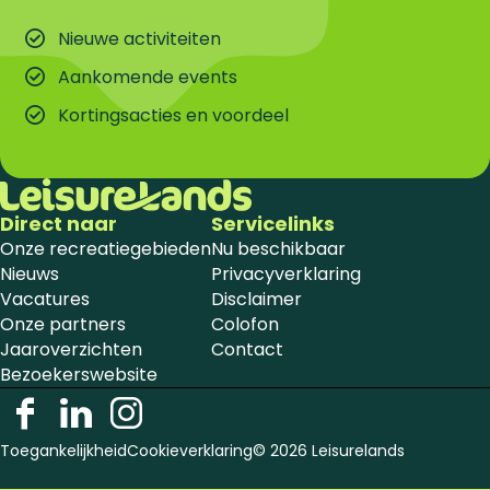
Nieuwe activiteiten
Aankomende events
Kortingsacties en voordeel
Direct naar
Servicelinks
Onze recreatiegebieden
Nu beschikbaar
Nieuws
Privacyverklaring
Vacatures
Disclaimer
Onze partners
Colofon
Jaaroverzichten
Contact
Bezoekerswebsite
F
L
I
a
i
n
Toegankelijkheid
Cookieverklaring
© 2026 Leisurelands
c
n
s