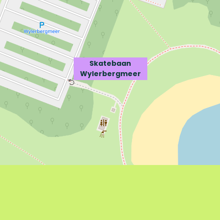
Skatebaan
Wylerbergmeer