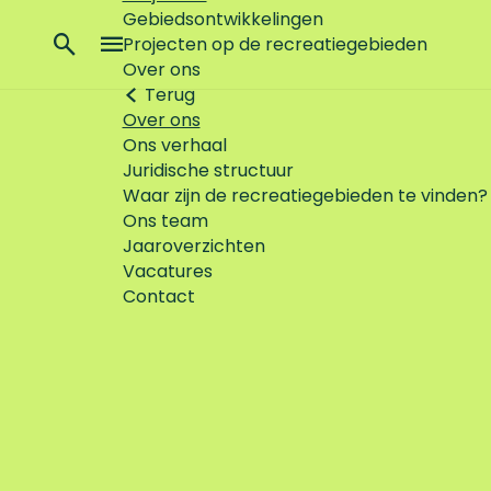
Gebiedsontwikkelingen
Z
Projecten op de recreatiegebieden
o
M
Over ons
e
e
Terug
k
n
Over ons
e
u
Ons verhaal
n
Juridische structuur
Waar zijn de recreatiegebieden te vinden?
Ons team
Jaaroverzichten
Vacatures
Contact