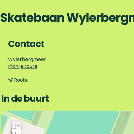
Skatebaan Wylerberg
Contact
Wylerbergmeer
n
Plan je route
a
n
a
Route
a
r
a
S
In de buurt
r
k
S
a
k
t
a
e
+
t
b