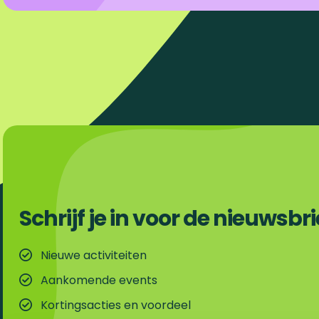
b
e
i
s
o
d
l
A
o
I
p
k
n
p
Schrijf je in voor de nieuwsbri
Nieuwe activiteiten
Aankomende events
Kortingsacties en voordeel