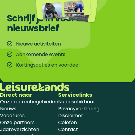
Schrijf je in voor de
nieuwsbrief
Nieuwe activiteiten
Aankomende events
Kortingsacties en voordeel
Direct naar
Servicelinks
Onze recreatiegebieden
Nu beschikbaar
Nieuws
Privacyverklaring
Vacatures
Disclaimer
Onze partners
Colofon
Jaaroverzichten
Contact